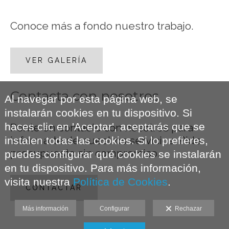
Conoce más a fondo nuestro trabajo.
VER GALERÍA
Contacta con nosotros
Al navegar por esta página web, se
instalarán cookies en tu dispositivo. Si
haces clic en 'Aceptar', aceptarás que se
Ponte en contacto con nosotros para
informarte de nuestros servicios. Pide
instalen todas las cookies. Si lo prefieres,
presupuesto sin compromiso.
puedes configurar qué cookies se instalarán
en tu dispositivo. Para más información,
visita nuestra
Política de Cookies
.
CONTACTAR
Más información
Configurar
Rechazar