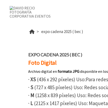
expo cadena 2025 ( bec )
EXPO CADENA 2025 ( BEC )
Foto Digital
Archivo digital en
formato JPG
disponible en lo
·
XS
(436 x 292 píxeles) Uso:Para redes
·
S
(727 x 485 píxeles) Uso: Redes socia
·
M
(1258 x 839 píxeles) Uso: Redes soc
·
L
(2125 x 1417 píxeles) Uso: Maqueta