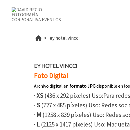
ey hotel vincci
EY HOTEL VINCCI
Foto Digital
Archivo digital en
formato JPG
disponible en lo
·
XS
(436 x 292 píxeles) Uso:Para redes
·
S
(727 x 485 píxeles) Uso: Redes socia
·
M
(1258 x 839 píxeles) Uso: Redes soc
·
L
(2125 x 1417 píxeles) Uso: Maqueta