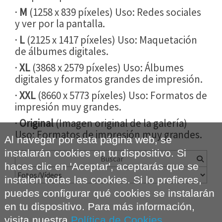
·
M
(1258 x 839 píxeles) Uso: Redes sociales
y ver por la pantalla.
·
L
(2125 x 1417 píxeles) Uso: Maquetación
de álbumes digitales.
·
XL
(3868 x 2579 píxeles) Uso: Álbumes
digitales y formatos grandes de impresión.
·
XXL
(8660 x 5773 píxeles) Uso: Formatos de
impresión muy grandes.
·
Original
(Imagen original de la galería)
Uso: Formatos de impresión muy grandes.
Al navegar por esta página web, se
instalarán cookies en tu dispositivo. Si
haces clic en 'Aceptar', aceptarás que se
instalen todas las cookies. Si lo prefieres,
puedes configurar qué cookies se instalarán
en tu dispositivo. Para más información,
visita nuestra
Política de Cookies
.