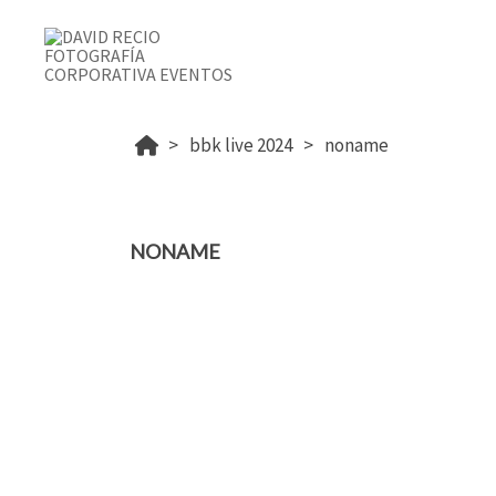
bbk live 2024
noname
NONAME